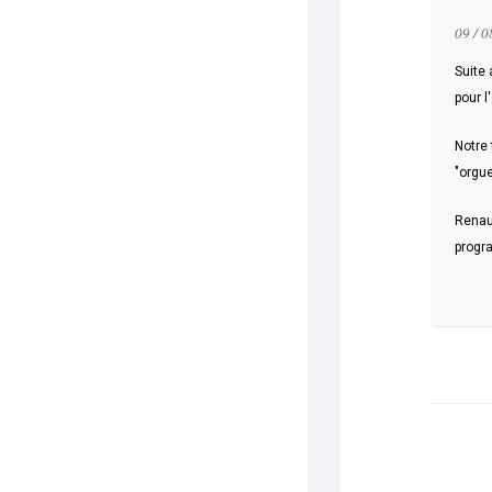
09 / 0
Suite
pour l
Notre 
"orgue
Renaud
progr