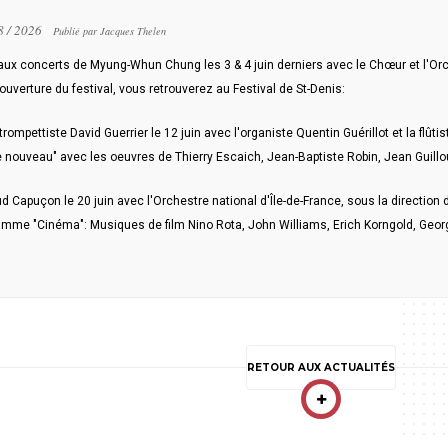
8 / 2026
Publié par Jacques Thelen
 aux concerts de Myung-Whun Chung les 3 & 4 juin derniers avec le Chœur et l'O
'ouverture du festival, vous retrouverez au Festival de St-Denis:
trompettiste David Guerrier le 12 juin avec l'organiste Quentin Guérillot et la fl
 nouveau" avec les oeuvres de Thierry Escaich, Jean-Baptiste Robin, Jean Guillou
 Capuçon le 20 juin avec l'Orchestre national d'Île-de-France, sous la direction 
amme "Cinéma": Musiques de film Nino Rota, John Williams, Erich Korngold, Geo
RETOUR AUX ACTUALITÉS