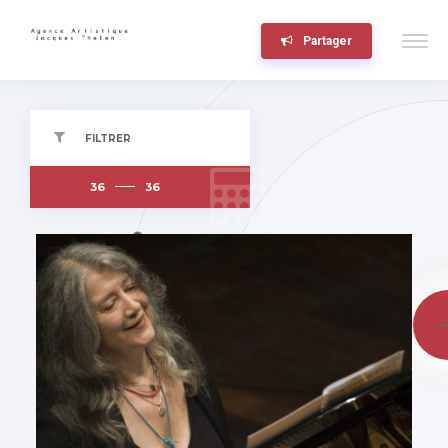
Partager
FILTRER
36
36